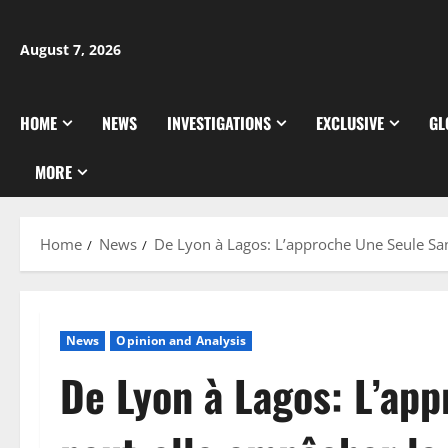
Skip
to
August 7, 2026
content
HOME
NEWS
INVESTIGATIONS
EXCLUSIVE
GL
MORE
Home
News
De Lyon à Lagos: L’approche Une Seule Sa
News
Opinion and Analysis
De Lyon à Lagos: L’ap