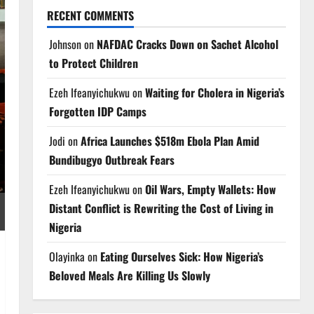
RECENT COMMENTS
Johnson
on
NAFDAC Cracks Down on Sachet Alcohol
to Protect Children
Ezeh Ifeanyichukwu
on
Waiting for Cholera in Nigeria’s
Forgotten IDP Camps
Jodi
on
Africa Launches $518m Ebola Plan Amid
Bundibugyo Outbreak Fears
Ezeh Ifeanyichukwu
on
Oil Wars, Empty Wallets: How
Distant Conflict is Rewriting the Cost of Living in
Nigeria
Olayinka
on
Eating Ourselves Sick: How Nigeria’s
Beloved Meals Are Killing Us Slowly